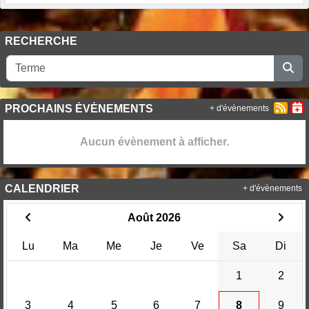
RECHERCHE
PROCHAINS ÉVÉNEMENTS
+ d'évènements
Aucun évènement à afficher.
CALENDRIER
+ d'évènements
Août 2026
Lu
Ma
Me
Je
Ve
Sa
Di
1
2
3
4
5
6
7
8
9