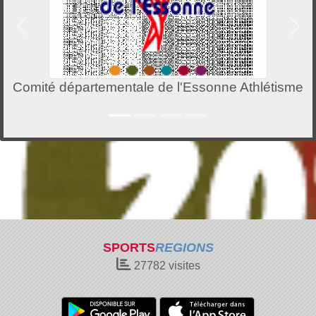
Précedent
Suiv
artementale de l'Essonne Athlétisme
Dé
SPORTS
REGIONS
27782
visites