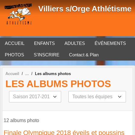
Panneau de gestion des cookies
Villiers s/Orge Athlétisme
ACCUEIL
ENFANTS
ADULTES
ÉVÉNEMENTS
PHOTOS
S'INSCRIRE
Contact & Plan
Accueil
Les albums photos
LES ALBUMS PHOTOS
12 albums photo
Finale Olympique 2018 éveils et poussins