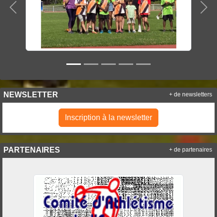
Précedent
Sui
NEWSLETTER
+ de newsletters
Inscription à la newsletter
PARTENAIRES
+ de partenaires