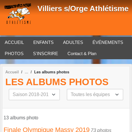
Panneau de gestion des cookies
Villiers s/Orge Athlétisme
ACCUEIL
ENFANTS
ADULTES
ÉVÉNEMENTS
PHOTOS
S'INSCRIRE
Contact & Plan
Accueil
Les albums photos
LES ALBUMS PHOTOS
13 albums photo
Finale Olympique Massy 2019
73 photos