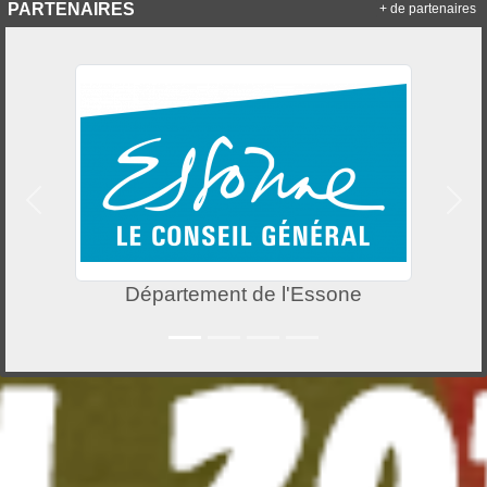
PARTENAIRES
+ de partenaires
Précedent
Suiv
Département de l'Essone