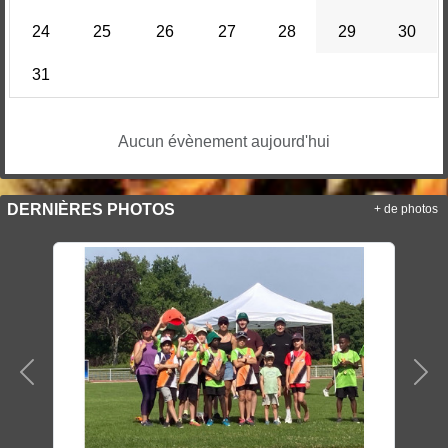
24
25
26
27
28
29
30
31
Aucun évènement aujourd'hui
DERNIÈRES PHOTOS
+ de photos
Précedent
Sui