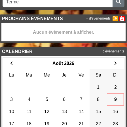
PROCHAINS ÉVÉNEMENTS
+ d'évènements
Aucun évènement à afficher.
CALENDRIER
+ d'évènements
Août 2026
Lu
Ma
Me
Je
Ve
Sa
Di
1
2
3
4
5
6
7
8
9
10
11
12
13
14
15
16
17
18
19
20
21
22
23