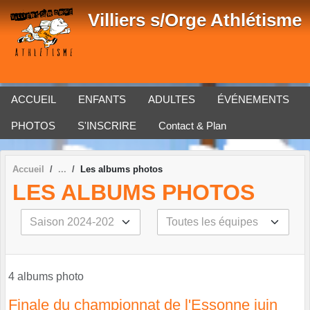
Panneau de gestion des cookies
Villiers s/Orge Athlétisme
ACCUEIL
ENFANTS
ADULTES
ÉVÉNEMENTS
PHOTOS
S'INSCRIRE
Contact & Plan
Accueil
Les albums photos
LES ALBUMS PHOTOS
4 albums photo
Finale du championnat de l'Essonne juin