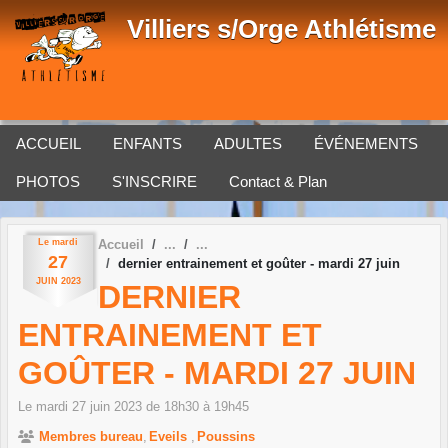
Panneau de gestion des cookies
Villiers s/Orge Athlétisme
ACCUEIL
ENFANTS
ADULTES
ÉVÉNEMENTS
PHOTOS
S'INSCRIRE
Contact & Plan
Le
mardi
Accueil
27
dernier entrainement et goûter - mardi 27 juin
JUIN
2023
DERNIER
ENTRAINEMENT ET
GOÛTER - MARDI 27 JUIN
Le
mardi
27
juin
2023
de 18h30 à 19h45
Membres bureau
Eveils
Poussins