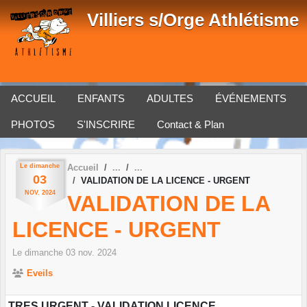
Panneau de gestion des cookies
Villiers s/Orge Athlétisme
ACCUEIL
ENFANTS
ADULTES
ÉVÉNEMENTS
PHOTOS
S'INSCRIRE
Contact & Plan
Le
dimanche
Accueil
03
VALIDATION DE LA LICENCE - URGENT
NOV.
2024
VALIDATION DE LA
LICENCE - URGENT
Le
dimanche
03
nov.
2024
Eveils
TRES URGENT - VALIDATION LICENCE